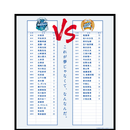
コ
ン
テ
ン
ツ
に
ス
キ
ッ
プ