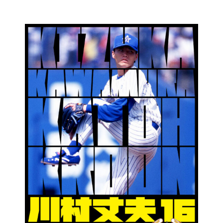
コ
ン
テ
ン
ツ
に
ス
キ
ッ
プ