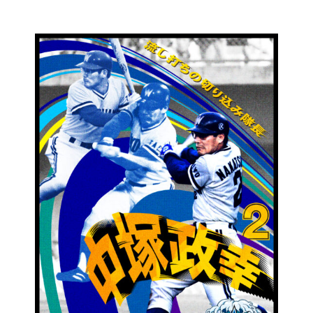
コ
ン
テ
ン
ツ
に
ス
キ
ッ
プ