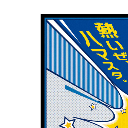
コ
ン
テ
ン
ツ
に
ス
キ
ッ
プ