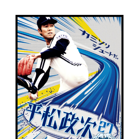
コ
ン
テ
ン
ツ
に
ス
キ
ッ
プ