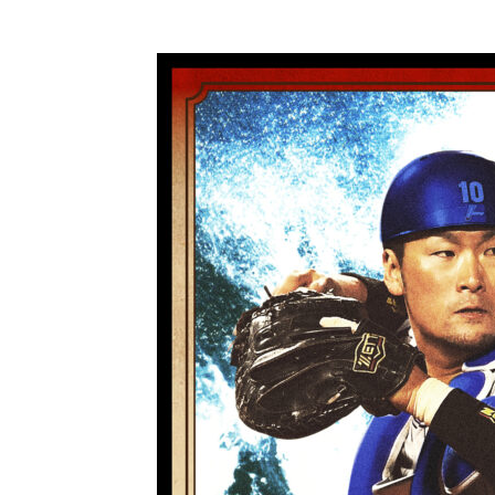
コ
ン
テ
ン
ツ
に
ス
キ
ッ
プ