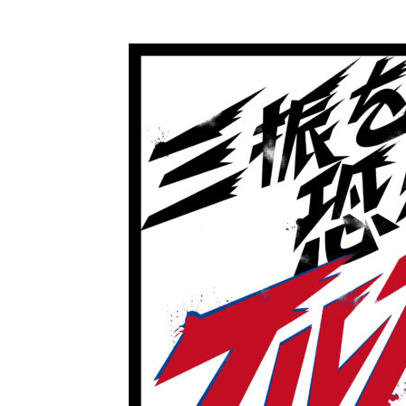
コ
ン
テ
ン
ツ
に
ス
キ
ッ
プ