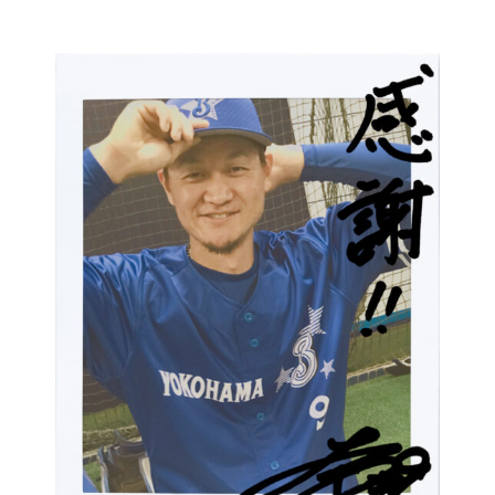
コ
ン
テ
ン
ツ
に
ス
キ
ッ
プ