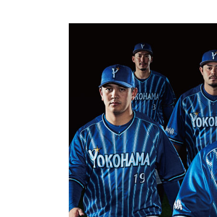
コ
ン
テ
ン
ツ
に
ス
キ
ッ
プ