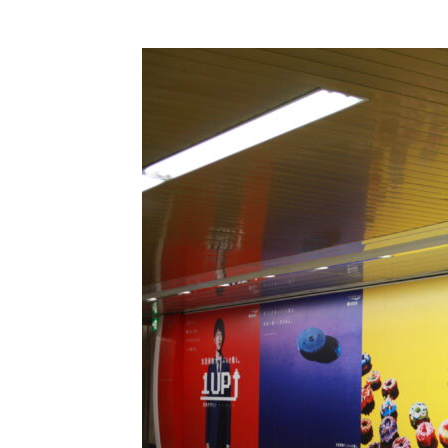
コ
ン
テ
ン
ツ
に
ス
キ
ッ
プ