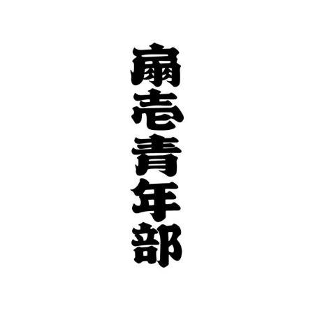
コ
ン
テ
ン
ツ
に
ス
キ
ッ
プ