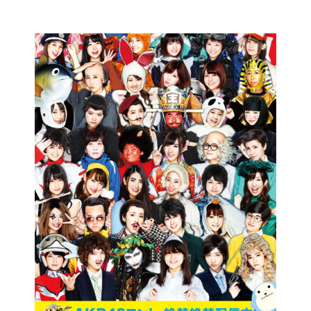
コ
ン
テ
ン
ツ
に
ス
キ
ッ
プ