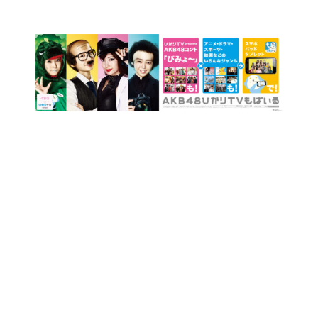
コ
ン
テ
ン
ツ
に
ス
キ
ッ
プ