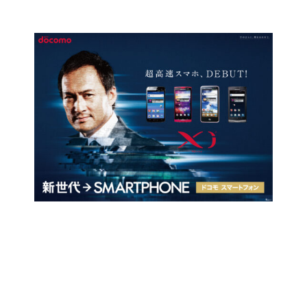
コ
ン
テ
ン
ツ
に
ス
キ
ッ
プ