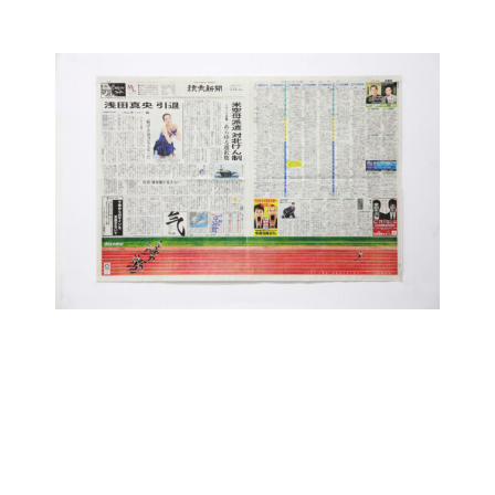
コ
ン
テ
ン
ツ
に
ス
キ
ッ
プ