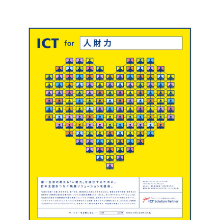
コ
ン
テ
ン
ツ
に
ス
キ
ッ
プ