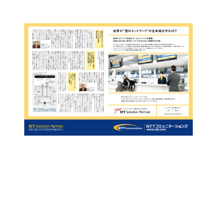
コ
ン
テ
ン
ツ
に
ス
キ
ッ
プ