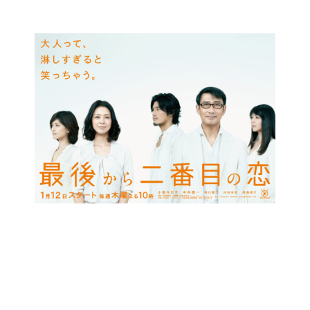
コ
ン
テ
ン
ツ
に
ス
キ
ッ
プ