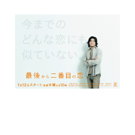
コ
ン
テ
ン
ツ
に
ス
キ
ッ
プ